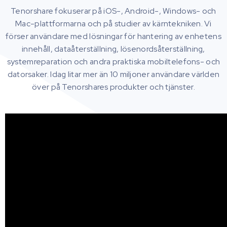
Tenorshare fokuserar på iOS-, Android-, Windows- och
Mac-plattformarna och på studier av kärntekniken. Vi
förser användare med lösningar för hantering av enhetens
innehåll, dataåterställning, lösenordsåterställning,
systemreparation och andra praktiska mobiltelefons- och
datorsaker. Idag litar mer än 10 miljoner användare världen
över på Tenorshares produkter och tjänster.