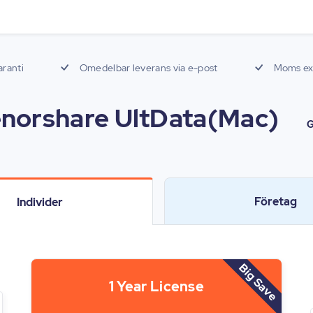
aranti
Omedelbar leverans via e-post
Moms exk
norshare UltData(Mac)
G
Företag
Individer
Big Save
1 Year License