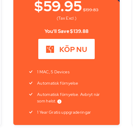
$59.95
$199.83
(Tax Excl.)
You'll Save
$139.88
KÖP NU
1 MAC, 5 Devices
Automatisk förnyelse
Automatisk förnyelse. Avbryt när
som helst.
1 Year Gratis uppgraderingar