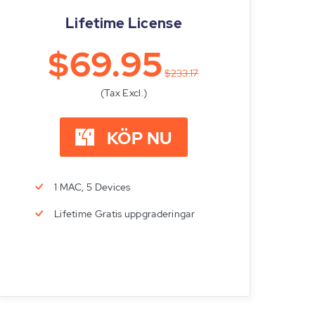
Lifetime License
$69.95
$233.17
(Tax Excl.)
KÖP NU
1 MAC, 5 Devices
Lifetime Gratis uppgraderingar