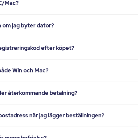
PC/Mac?
n om jag byter dator?
 registreringskod efter köpet?
 både Win och Mac?
eller återkommande betalning?
-postadress när jag lägger beställningen?
för momsbefrielse?